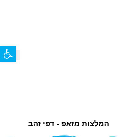
פתח סרגל
אליעזר שוחט – מוהל
ברית המילה
המלצות מזאפ - דפי זהב