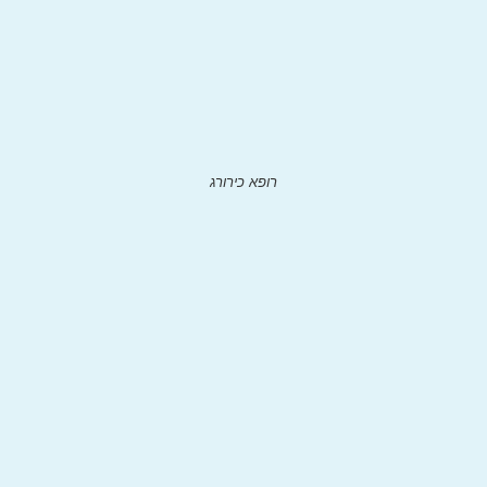
רופא כירורג