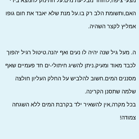
מצעי ציפה,להזהר מבליעת מים.על התינוק להמצא בידי
האם,ותשומת הלב רק בו.על מנת שלא יאבד את חום גופו
אמליץ לקצר השהיה.
ה. מעל גיל שנה יהיה לו נעים ואף יהנה.טיטול רגיל יהפוך
לכבד מאוד ומעיק.ניתן להשיג חיתולי-ים חד פעמיים שאף
מסננים המים.חשוב להלביש על החלק העליון חולצה
שלמה שתסנן הקרינה.
בכל מקרה,אין להשאיר ילד בקרבת המים ללא השגחה
צמודה!