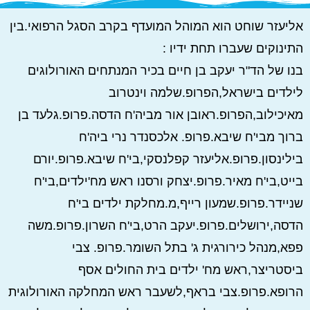
אליעזר שוחט הוא המוהל המועדף בקרב הסגל הרפואי.בין
התינוקים שעברו תחת ידיו :
בנו של הד"ר יעקב בן חיים בכיר המנתחים האורולוגים
לילדים בישראל,הפרופ.שלמה וינטרוב
מאיכילוב,הפרופ.ראובן אור מביה'ח הדסה.פרופ.גלעד בן
ברוך מבי'ח שיבא.פרופ. אלכסנדר נרי ביה'ח
בילינסון.פרופ.אליעזר קפלנסקי,בי'ח שיבא.פרופ.יורם
בייט,בי'ח מאיר.פרופ.יצחק ורסנו ראש מח'ילדים,בי'ח
שניידר.פרופ.שמעון רייף,מ.מחלקת ילדים בי'ח
הדסה,ירושלים.פרופ.יעקב הרט,בי'ח השרון.פרופ.משה
פפא,מנהל כירורגית ג' בתל השומר.פרופ. צבי
ביסטריצר,ראש מח' ילדים בית החולים אסף
הרופא.פרופ.צבי בראף,לשעבר ראש המחלקה האורולוגית