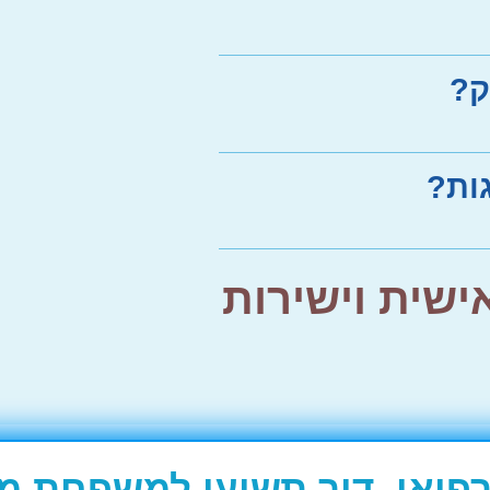
ק?
ות?
שית וישירות
פואי, דור תשיעי למשפחת מו