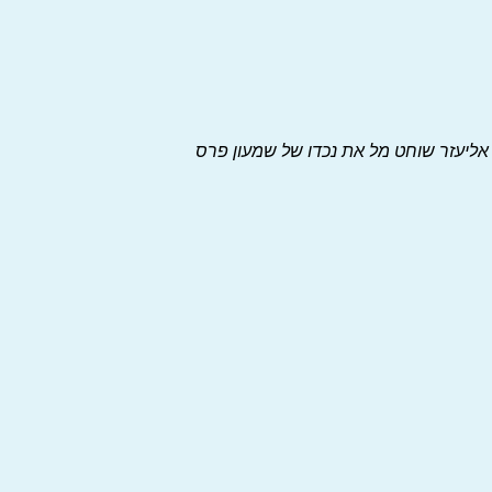
י"ח וולפסון וראש החוג
או
באוניברסיטת ת"א.
אליעזר שוחט מל את נכדו של שמעון פרס