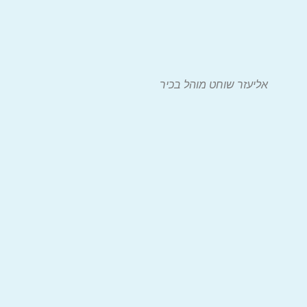
אליעזר שוחט מוהל בכיר
ן, (שלושה נכדים) ראש
פר